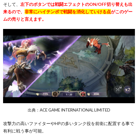
そして、
左下のボタンでは戦闘エフェクトのON/OFF切り替えも出
来るので、
非常にハイテンポで戦闘を消化していける点
がこのゲー
ムの売りと言えます。
出典：ACE GAME INTERNATIONAL LIMITED
攻撃力の高いファイターやHPの多いタンク役を前衛に配置する事で
有利に戦う事が可能。