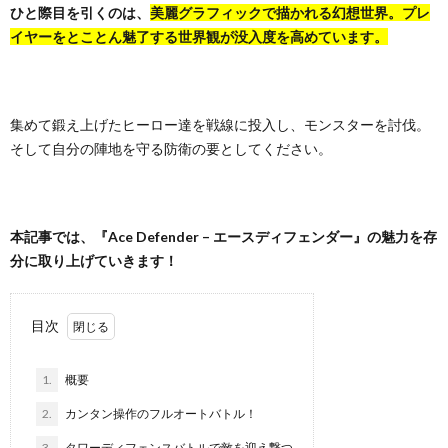
ト
ひと際目を引くのは、
美麗グラフィックで描かれる幻想世界。プレ
わ
イヤーをとことん魅了する世界観が没入度を高めています。
せ
集めて鍛え上げたヒーロー達を戦線に投入し、モンスターを討伐。
そして自分の陣地を守る防衛の要としてください。
本記事では、『Ace Defender – エースディフェンダー』の魅力を存
分に取り上げていきます！
目次
1.
概要
2.
カンタン操作のフルオートバトル！
3.
タワーディフェンスバトルで敵を迎え撃つ