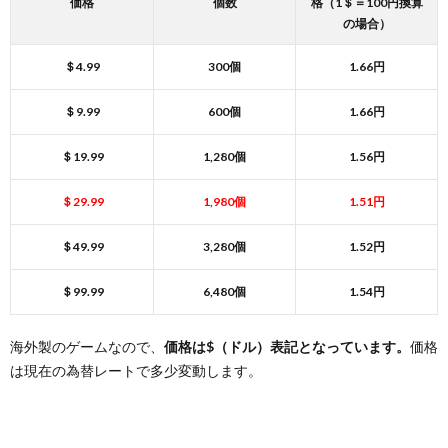
価格
個数
格（1＄＝100円換算
の場合）
＄4.99
300個
1.66円
＄9.99
600個
1.66円
＄19.99
1,280個
1.56円
＄29.99
1,980個
1.51円
＄49.99
3,280個
1.52円
＄99.99
6,480個
1.54円
海外製のゲームなので、
価格は$（ドル）表記となっています。
価格
は現在の為替レートで多少変動します。