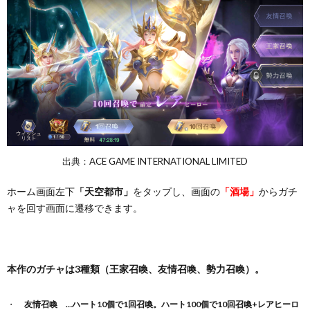
出典：ACE GAME INTERNATIONAL LIMITED
ホーム画面左下
「天空都市」
をタップし、画面の
「酒場」
からガチ
ャを回す画面に遷移できます。
本作のガチャは3種類（王家召喚、友情召喚、勢力召喚）。
友情召喚 …ハート10個で1回召喚。ハート100個で10回召喚+レアヒーロ