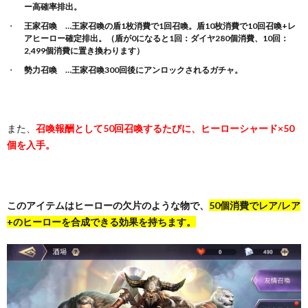
ー高確率排出。
王家召喚 …王家召喚の盾1枚消費で1回召喚。盾10枚消費で10回召喚+レ
アヒーロー確定排出。（盾が0になると1回：ダイヤ280個消費、10回：
2,499個消費に置き換わります）
勢力召喚 …王家召喚300回後にアンロックされるガチャ。
また、
召喚報酬として50回召喚するたびに、ヒーローシャード×50
個を入手。
このアイテムはヒーローの欠片のような物で、
50個消費でレア/レア
+のヒーローを合成できる効果を持ちます。