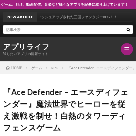
など様々なアプリを記事に取り上げています！
ッシュアップされた三国ファンタジーRPG！！
NEW ARTICLE
アプリライフ
試したいアプリの情報サイト
ゲーム
RPG
『Ace Defender - エースディ
HOME
HOM
『Ace Defender – エースディフェ
ゲ
ンダー』魔法世界でヒーローを従
え激戦を制せ！白熱のタワーディ
ー
R
フェンスゲーム
ム