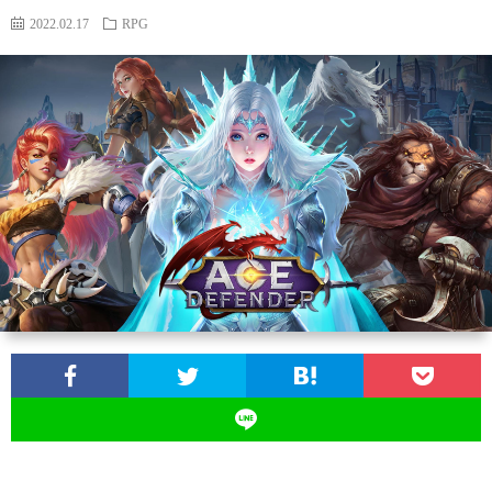
2022.02.17
RPG
SNS
配