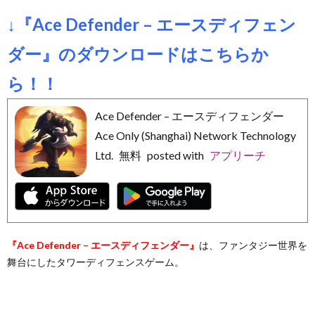
信
音
↓『Ace Defender – エースディフェン
ダー』のダウンロードはこちらか
サ
楽
フ
ら！！
ー
ア
リ
健
Ace Defender – エースディフェンダー
ビ
プ
ー
康
Ace Only (Shanghai) Network Technology
そ
Ltd.
無料
posted with
アプリーチ
ス
リ
マ
管
の
お
ー
理
他
問
『Ace Defender – エースディフェンダー』
は、ファンタジー世界を
ケ
い
舞台にしたタワーディフェンスゲーム。
ッ
合