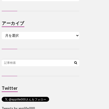
アーカイブ
Twitter
Tweets by applife000