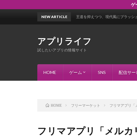
ゲ
『オリエント・アルカディア』王道を抑えつつ、現代風にブラッシュアップされた
NEW ARTICLE
アプリライフ
試したいアプリの情報サイト
HOME
ゲーム
SNS
配信サー
RPG
アクションゲーム
シミュレーションゲーム
ストラテジーゲーム
パズルゲーム
カードゲーム
恋愛ゲーム
その他のジャンル
フリーマーケット
フリマアプリ「
HOME
フリマアプリ「メルカ