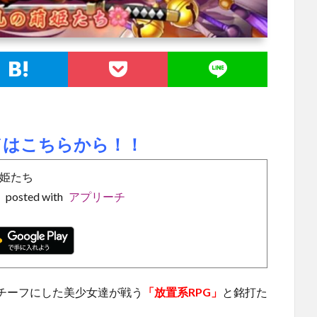
ドはこちらから！！
萌姫たち
料
posted with
アプリーチ
チーフにした美少女達が戦う
「放置系RPG」
と銘打た