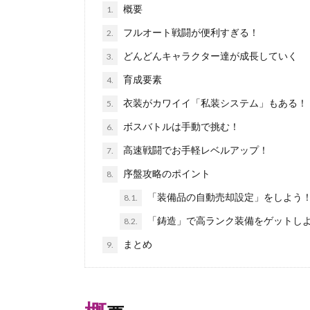
概要
1.
フルオート戦闘が便利すぎる！
2.
どんどんキャラクター達が成長していく
3.
育成要素
4.
衣装がカワイイ「私装システム」もある！
5.
ボスバトルは手動で挑む！
6.
高速戦闘でお手軽レベルアップ！
7.
序盤攻略のポイント
8.
「装備品の自動売却設定」をしよう
8.1.
「鋳造」で高ランク装備をゲットし
8.2.
まとめ
9.