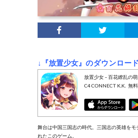
↓『放置少女』のダウンロー
放置少女 – 百花繚乱の
C4 CONNECT K.K.
無
舞台は中国三国志の時代。三国志の英雄をモ
れたこのゲーム。