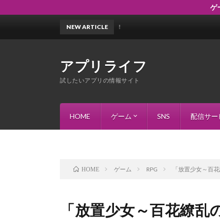
ゲ
NEW ARTICLE
アプリライフ
試したいアプリの情報サイト
HOME
ゲーム
SNS
配信サー
RPG
アクションゲーム
シミュレーションゲーム
ストラテジーゲーム
パズルゲーム
カードゲーム
恋愛ゲーム
その他のジャンル
ゲーム
RPG
「放置少女～百花
HOME
「放置少女～百花繚乱