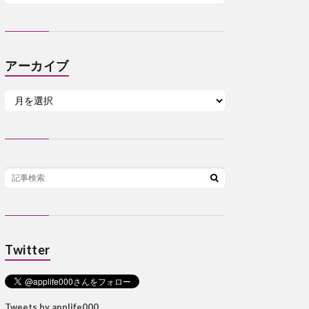
アーカイブ
Twitter
Tweets by applife000