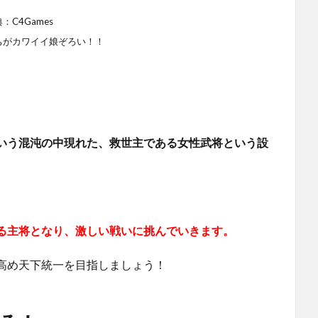
：C4Games
ちがカワイイ娘ぞろい！！
いう混沌の中現れた、救世主である女性武将という設
る主将となり、激しい戦いに挑んでいきます。
高め天下統一を目指しましょう！