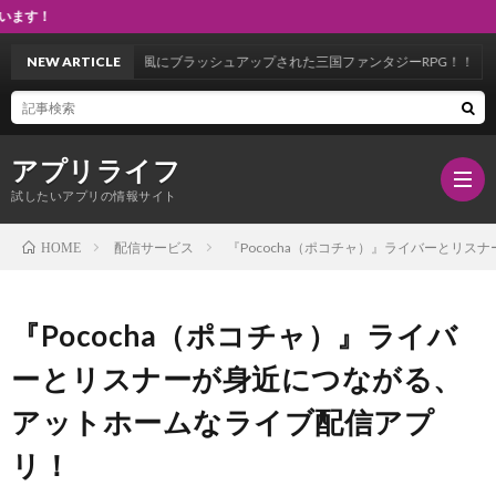
ゲーム、S
つ、現代風にブラッシュアップされた三国ファンタジーRPG！！
NEW ARTICLE
アプリライフ
試したいアプリの情報サイト
配信サービス
『Pococha（ポコチャ）』ライバーとリ
HOME
HOM
『Pococha（ポコチャ）』ライバ
ゲ
ーとリスナーが身近につながる、
アットホームなライブ配信アプ
ー
R
リ！
ム