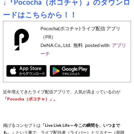
↓『Pococha（ポコチャ）』のダウンロ
信
音
ードはこちらから！！
サ
楽
フ
Pococha(ポコチャ) ライブ配信 アプリ
（PR）
ー
ア
リ
健
DeNA Co., Ltd.
無料
posted with
アプリ
ーチ
ビ
プ
ー
康
そ
ス
リ
マ
管
の
お
ー
理
他
問
近年増えてきたライブ配信アプリで、人気が高まっているのが
「Pococha（ポコチャ）」。
ケ
い
ッ
合
掲げるコンセプトは
「Live Link Life～今この瞬間を、いつまで
も。」
という事で、ライブ配信者（ライバー）とリスナー（視聴